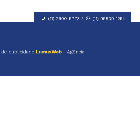
(11) 2600-5773 /
(11) 95809-1254
a de publicidade
LumusWeb
- Agência