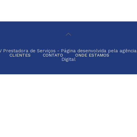
V Prestadora de Serviços - Página desenvolvida pela agênci
CLIENTES
CONTATO
ONDE ESTAMOS
Digital